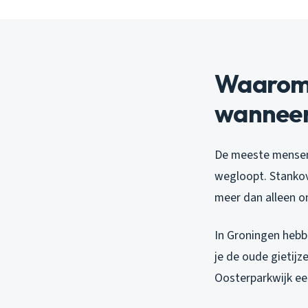
Waarom j
wanneer
De meeste mensen 
wegloopt. Stankov
meer dan alleen o
In Groningen hebb
je de oude gietijz
Oosterparkwijk ee