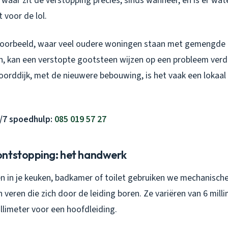
 waar zit de verstopping precies, sinds wanneer, en is er w
t voor de lol.
jvoorbeeld, waar veel oudere woningen staan met gemengde
n, kan een verstopte gootsteen wijzen op een probleem verd
oorddijk, met de nieuwere bebouwing, is het vaak een lokaal
4/7 spoedhulp:
085 019 57 27
ntstopping: het handwerk
 in je keuken, badkamer of toilet gebruiken we mechanische 
en veren die zich door de leiding boren. Ze variëren van 6 mil
llimeter voor een hoofdleiding.