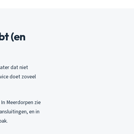
bt (en
ater dat niet
vice doet zoveel
 In Meerdorpen zie
nsluitingen, en in
pak.