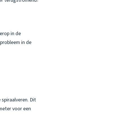
ater terugstromend?
erop in de
 probleem in de
spiraalveren. Dit
limeter voor een