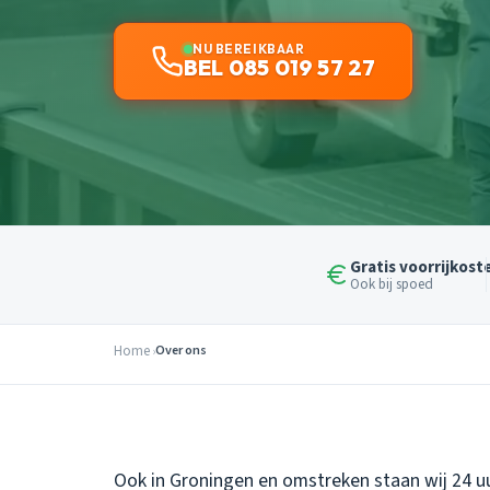
NU BEREIKBAAR
BEL 085 019 57 27
Gratis voorrijkost
Ook bij spoed
Home
Over ons
Ook in Groningen en omstreken staan wij 24 uu