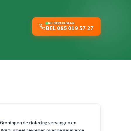
NU BEREIKBAAR
BEL 085 019 57 27
 Groningen de riolering vervangen en
Wij zijn heel tevreden over de geleverde