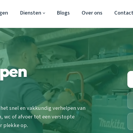
gen
Diensten
Blogs
Over ons
Contac
ppen
 het snel en vakkundig verhelpen van
, wc of afvoer tot een verstopte
r plekke op.