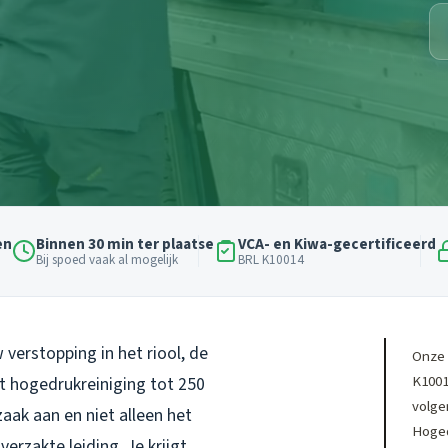
en
Binnen 30 min ter plaatse
VCA- en Kiwa-gecertificeerd
Bij spoed vaak al mogelijk
BRL K10014
verstopping in het riool, de
Onze 
K1001
t hogedrukreiniging tot 250
volg
aak aan en niet alleen het
Hoged
erzakte leiding. Je krijgt