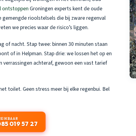
ol ontstoppen
Groningen
experts kent de oude
e gemengde rioolstelsels die bij zware regenval
ten we precies waar de risico’s liggen.
dag of nacht. Stap twee: binnen 30 minuten staan
woont of in Helpman. Stap drie: we lossen het op en
en verrassingen achteraf, gewoon een vast tarief
 toilet. Geen stress meer bij elke regenbui. Bel
REIKBAAR
085 019 57 27