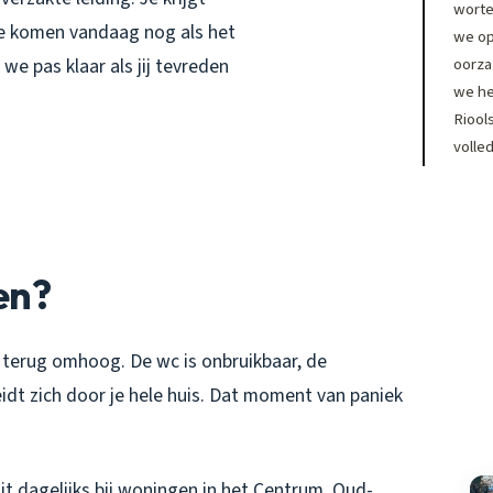
worte
we komen vandaag nog als het
we op
oorza
we pas klaar als jij tevreden
we he
Riool
volle
en?
 terug omhoog. De wc is onbruikbaar, de
eidt zich door je hele huis. Dat moment van paniek
dit dagelijks bij woningen in het Centrum, Oud-