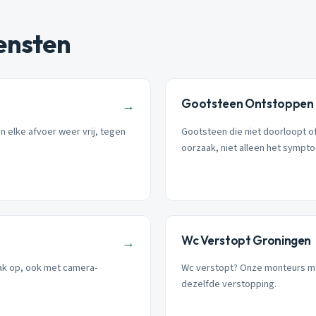
ensten
Gootsteen Ontstoppen
→
 elke afvoer weer vrij, tegen
Gootsteen die niet doorloopt of
oorzaak, niet alleen het sympt
Wc Verstopt Groningen
→
aak op, ook met camera-
Wc verstopt? Onze monteurs ma
dezelfde verstopping.