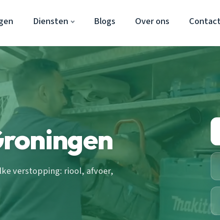
gen
Diensten
Blogs
Over ons
Contac
Groningen
e verstopping: riool, afvoer,