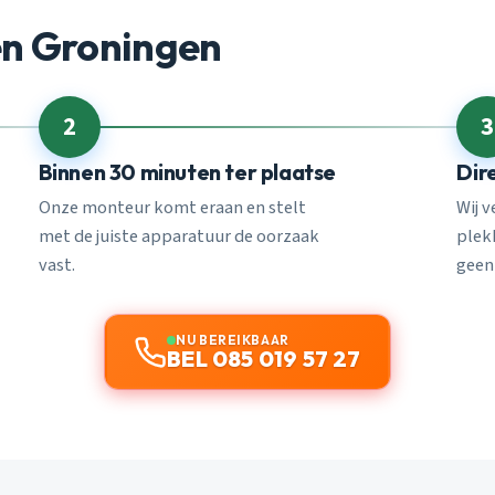
en Groningen
2
3
Binnen 30 minuten ter plaatse
Dir
Onze monteur komt eraan en stelt
Wij 
met de juiste apparatuur de oorzaak
plekk
vast.
geen
NU BEREIKBAAR
BEL 085 019 57 27