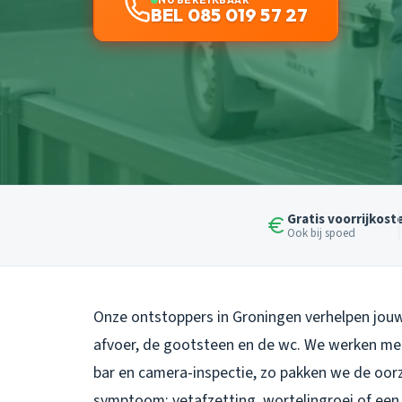
BEL 085 019 57 27
Gratis voorrijkost
Ook bij spoed
Onze ontstoppers in Groningen verhelpen jouw 
afvoer, de gootsteen en de wc. We werken me
bar en camera-inspectie, zo pakken we de oorz
symptoom: vetafzetting, wortelingroei of een v