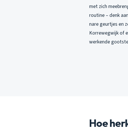
met zich meebrenge
routine – denk aa
nare geurtjes en z
Korrewegwijk of e
werkende gootstee
Hoe herk