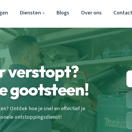
gen
Diensten
Blogs
Over ons
Contac
r verstopt?
 je gootsteen!
n? Ontdek hoe je snel en effectief je
ionele ontstoppingsdienst!