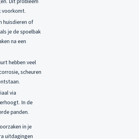
gen. Dit probleem
ak voorkomt.
n huisdieren of
als je de spoelbak
aken na een
uurt hebben veel
 corrosie, scheuren
ontstaan.
iaal via
erhoogt. In de
eerde panden.
oorzaken in je
tra uitdagingen