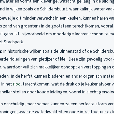
nwater en vormt een kleverige, wasachtige laag in de leidin
end in wijken zoals de Schildersbuurt, waar kalkrijk water va
oewel je dit minder verwacht in een keuken, kunnen haren va
als zand van groenten) in de gootsteen terechtkomen, vooral 
el gebruikt, bijvoorbeeld om modderige laarzen schoon te m
et Stadspark.
n
: In historische wijken zoals de Binnenstad of de Schildersb
de rioleringen van gietijzer of klei. Deze zijn gevoelig voor
n, waardoor vuil zich makkelijker ophoopt en verstoppingen 
eden
: In de herfst kunnen bladeren en ander organisch mater
 in het
riool
terechtkomen, wat de druk op je keukenafvoer v
sneller stollen door koude leidingen, vooral in slecht geïsol
ken onschuldig, maar samen kunnen ze een perfecte storm ver
Groningen, waar de waterkwaliteit en oude infrastructuur ex