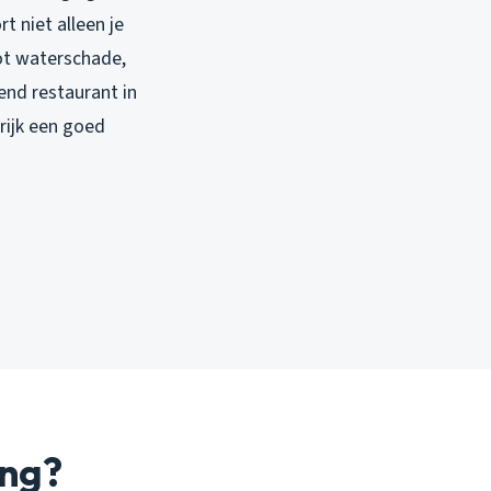
t niet alleen je
ot waterschade,
end restaurant in
rijk een goed
ing?