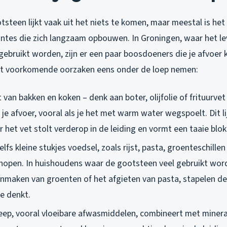
steen lijkt vaak uit het niets te komen, maar meestal is het
tes die zich langzaam opbouwen. In Groningen, waar het lev
gebruikt worden, zijn er een paar boosdoeners die je afvoer
t voorkomende oorzaken eens onder de loep nemen:
t van bakken en koken – denk aan boter, olijfolie of frituurve
je afvoer, vooral als je het met warm water wegspoelt. Dit li
 het vet stolt verderop in de leiding en vormt een taaie blo
Zelfs kleine stukjes voedsel, zoals rijst, pasta, groenteschillen 
hopen. In huishoudens waar de gootsteen veel gebruikt word
nmaken van groenten of het afgieten van pasta, stapelen dez
je denkt.
Zeep, vooral vloeibare afwasmiddelen, combineert met minera