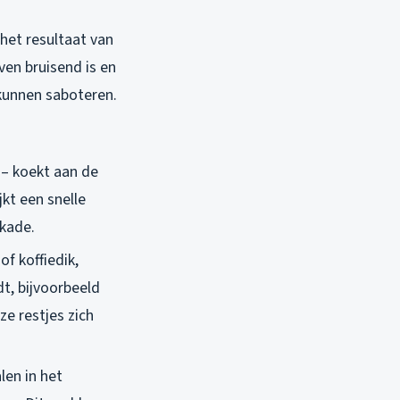
 het resultaat van
en bruisend is en
 kunnen saboteren.
t – koekt aan de
jkt een snelle
kkade.
of koffiedik,
t, bijvoorbeeld
e restjes zich
len in het