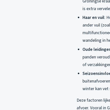
Groningse kraa
is extra vervel
Haar en vuil
: H
ander vuil (zo
multifunctione
wandeling in h
Oude leidinge
panden verouder
of verzakkinge
Seizoensinvlo
buitenafvoeren
winter kan vet 
Deze factoren lij
afvoer. Vooral in 