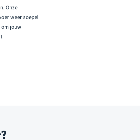
en. Onze
fvoer weer soepel
n om jouw
et
t?