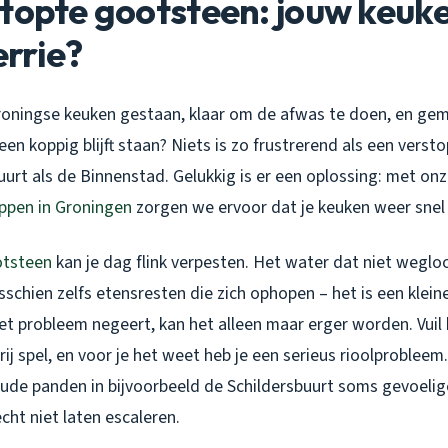
topte gootsteen: jouw keuk
rrie?
 Groningse keuken gestaan, klaar om de afwas te doen, en gem
een koppig blijft staan? Niets is zo frustrerend als een verst
uurt als de Binnenstad. Gelukkig is er een oplossing: met onz
ppen in Groningen
zorgen we ervoor dat je keuken weer snel b
otsteen
kan je dag flink verpesten. Het water dat niet weglo
isschien zelfs etensresten die zich ophopen – het is een kleine
het probleem negeert, kan het alleen maar erger worden. Vuil 
rij spel, en voor je het weet heb je een serieus rioolprobleem.
ude panden in bijvoorbeeld de Schildersbuurt soms gevoelige
echt niet laten escaleren.