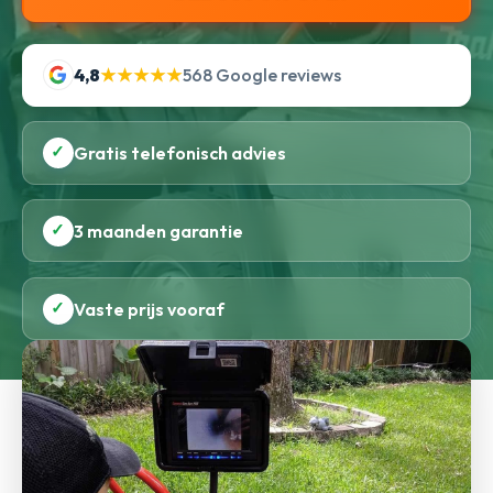
4,8
★★★★★
568 Google reviews
✓
Gratis telefonisch advies
✓
3 maanden garantie
✓
Vaste prijs vooraf