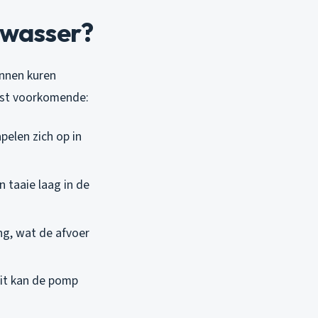
twasser?
unnen kuren
eest voorkomende:
pelen zich op in
 taaie laag in de
ng, wat de afvoer
npit kan de pomp