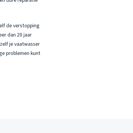
en dure reparatie
elf de verstopping
eer dan 20 jaar
 zelf je vaatwasser
tige problemen kunt