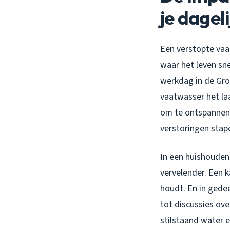
je dageli
Een verstopte vaat
waar het leven snel
werkdag in de Grot
vaatwasser het laa
om te ontspannen 
verstoringen stape
In een huishouden
vervelender. Een k
houdt. En in gede
tot discussies ov
stilstaand water 