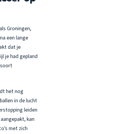
als Groningen,
e na een lange
ekt dat je
jl je had gepland
 soort
rdt het nog
allen in de lucht
erstopping leiden
t aangepakt, kan
o’s met zich