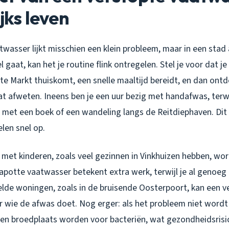
jks leven
wasser lijkt misschien een klein probleem, maar in een stad 
 gaat, kan het je routine flink ontregelen. Stel je voor dat j
e Markt thuiskomt, een snelle maaltijd bereidt, en dan ontd
t afweten. Ineens ben je een uur bezig met handafwas, terwi
met een boek of een wandeling langs de Reitdiephaven. Dit
len snel op.
 met kinderen, zoals veel gezinnen in Vinkhuizen hebben, wo
apotte vaatwasser betekent extra werk, terwijl je al genoeg b
elde woningen, zoals in de bruisende Oosterpoort, kan een v
er wie de afwas doet. Nog erger: als het probleem niet word
een broedplaats worden voor bacteriën, wat gezondheidsrisic