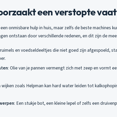
oorzaakt een verstopte vaa
 een onmisbare hulp in huis, maar zelfs de beste machines k
ingen ontstaan door verschillende redenen, en dit zijn de m
Kruimels en voedseldeeltjes die niet goed zijn afgespoeld, sta
oer.
sten
: Olie van je pannen vermengt zich met zeep en vormt een
In wijken zoals Helpman kan hard water leiden tot kalkophopi
werpen
: Een stukje bot, een kleine lepel of zelfs een druive