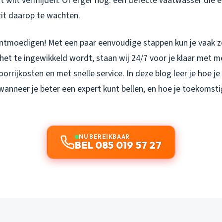
t wilt vermijden. Of erger nog: een defecte vaatwasser die e
zit daarop te wachten.
 ontmoedigen! Met een paar eenvoudige stappen kun je vaak z
het te ingewikkeld wordt, staan wij 24/7 voor je klaar met m
oorrijkosten en met snelle service. In deze blog leer je hoe je
 wanneer je beter een expert kunt bellen, en hoe je toekoms
NU BEREIKBAAR
BEL 085 019 57 27