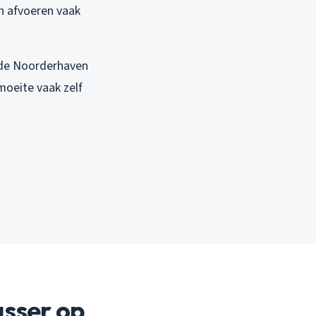
jn afvoeren vaak
n de Noorderhaven
moeite vaak zelf
sser op