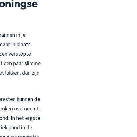
roningse
pannen in je
maar in plaats
. Een verstopte
et een paar slimme
et lukken, dan zijn
epresten kunnen de
 keuken overneemt.
vond. In het ergste
tiek pand in de