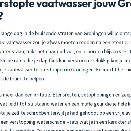
erstopte vaatwasser jouw G
?
n lange dag in de bruisende straten van Groningen wil je onts
 De vaatwasser zou je afwas moeten redden na een etentje, 
water staan, ruikt het naar oud vuil, en je borden blijven vies
kleine ramp die je dag flink kan verstoren. Gelukkig kun je m
en
je vaatwasser te ontstoppen in Groningen
. En mocht het ni
it de brand te helpen.
is meer dan een irritatie. Etensresten, vetophopingen en ze
wat leidt tot stilstaand water en een muffe geur die je hele
sta je zelf te schrobben terwijl je had gehoopt op een vrije a
een verstopping waterschade – iets wat je in een karakteris