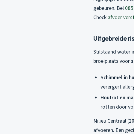
gebeuren. Bel
085
Check
afvoer vers
Uitgebreide r
Stilstaand water i
broeiplaats voor
s
Schimmel in hu
verergert alle
Houtrot en mat
rotten door vo
Milieu Centraal (
afvoeren. Een gez