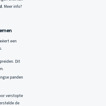
d
. Meer info?
lemen
reëert een
s.
preiden. Dit
en.
ningse panden
oor verstopte
erstelde de