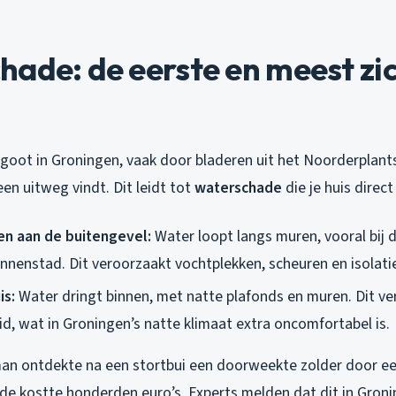
ade: de eerste en meest zi
goot in Groningen, vaak door bladeren uit het Noorderplant
en uitweg vindt. Dit leidt tot
waterschade
die je huis direct 
n aan de buitengevel:
Water loopt langs muren, vooral bij d
nnenstad. Dit veroorzaakt vochtplekken, scheuren en isolatie
is:
Water dringt binnen, met natte plafonds en muren. Dit v
id, wat in Groningen’s natte klimaat extra oncomfortabel is.
man ontdekte na een stortbui een doorweekte zolder door e
ade kostte honderden euro’s. Experts melden dat dit in Groni