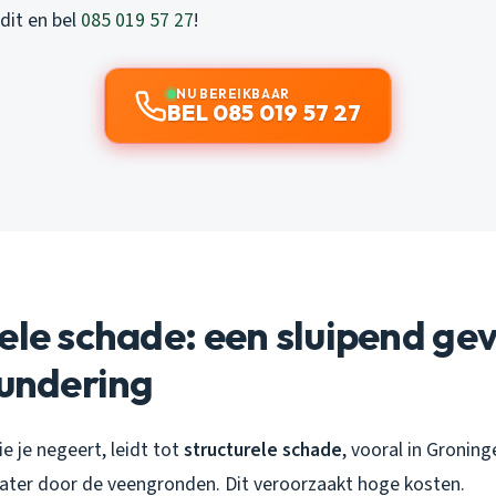
dit en bel
085 019 57 27
!
NU BEREIKBAAR
BEL 085 019 57 27
ele schade: een sluipend ge
fundering
e je negeert, leidt tot
structurele schade
, vooral in Groni
water door de veengronden. Dit veroorzaakt hoge kosten.