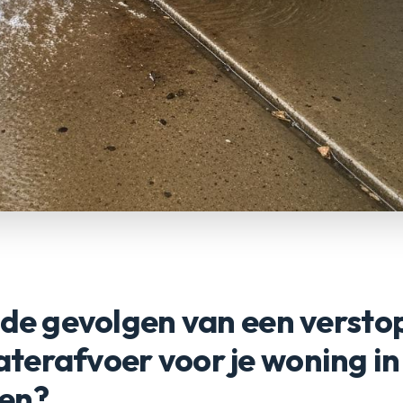
 de gevolgen van een versto
terafvoer voor je woning in
en?