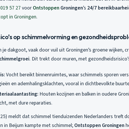
 019 57 27
voor
Ontstoppen
Groningen
’s
24/7 bereikbaarhei
topt in Groningen
.
isico’s op schimmelvorming en gezondheidsprob
n je dakgoot, vaak door vuil uit Groningen’s groene wijken, c
chimmelgroei
. Dit trekt door muren, met gezondheidsrisico’
is:
Vocht bereikt binnenruimtes, waar schimmels sporen vers
rgieën en ademhalingsklachten, vooral in dichtbevolkte buurt
eriaalaantasting:
Houten kozijnen en balken in oudere Gro
cht, met dure reparaties.
2025) meldt dat schimmel tienduizenden Nederlanders treft d
in in Beijum kampte met schimmel;
Ontstoppen Groningen
h