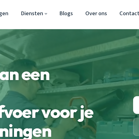
gen
Diensten
Blogs
Over ons
Contac
van een
voer voor je
oningen