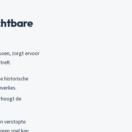
chtbare
soen, zorgt ervoor
treft.
e historische
verlies.
erhoogt de
en verstopte
ngen snel kan