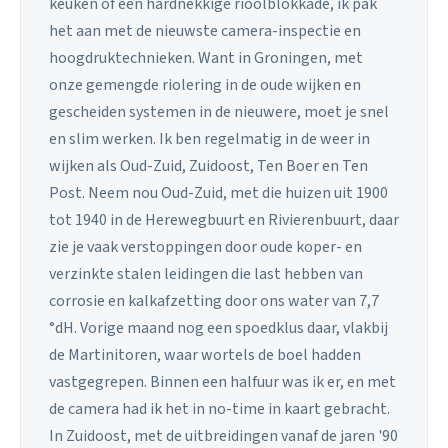
keuken of een hardnekkige rioolblokkade, ik pak
het aan met de nieuwste camera-inspectie en
hoogdruktechnieken. Want in Groningen, met
onze gemengde riolering in de oude wijken en
gescheiden systemen in de nieuwere, moet je snel
en slim werken. Ik ben regelmatig in de weer in
wijken als Oud-Zuid, Zuidoost, Ten Boer en Ten
Post. Neem nou Oud-Zuid, met die huizen uit 1900
tot 1940 in de Herewegbuurt en Rivierenbuurt, daar
zie je vaak verstoppingen door oude koper- en
verzinkte stalen leidingen die last hebben van
corrosie en kalkafzetting door ons water van 7,7
°dH. Vorige maand nog een spoedklus daar, vlakbij
de Martinitoren, waar wortels de boel hadden
vastgegrepen. Binnen een halfuur was ik er, en met
de camera had ik het in no-time in kaart gebracht.
In Zuidoost, met de uitbreidingen vanaf de jaren '90