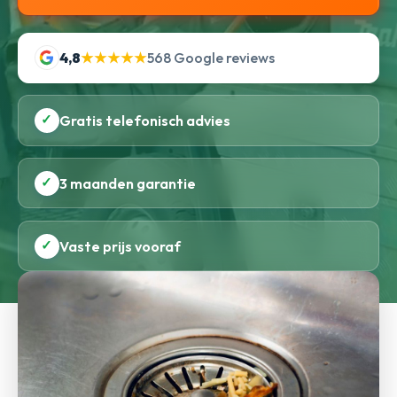
4,8
★★★★★
568 Google reviews
✓
Gratis telefonisch advies
✓
3 maanden garantie
✓
Vaste prijs vooraf