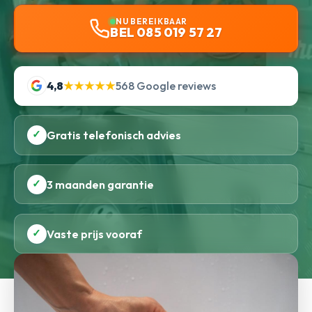
NU BEREIKBAAR
BEL 085 019 57 27
4,8
★★★★★
568 Google reviews
✓
Gratis telefonisch advies
✓
3 maanden garantie
✓
Vaste prijs vooraf