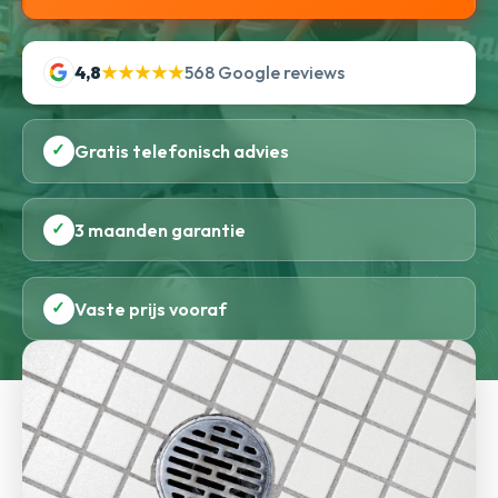
4,8
★★★★★
568 Google reviews
✓
Gratis telefonisch advies
✓
3 maanden garantie
✓
Vaste prijs vooraf