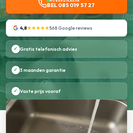
NU BEREIKBAAR
BEL 085 019 57 27
4,8
★★★★★
568 Google reviews
✓
Gratis telefonisch advies
✓
3 maanden garantie
✓
Vaste prijs vooraf