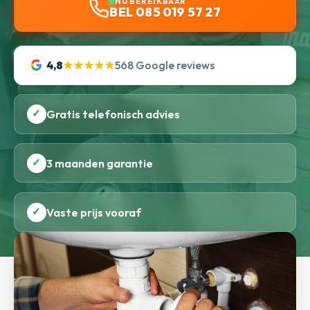
NU BEREIKBAAR
BEL 085 019 57 27
4,8
★★★★★
568 Google reviews
✓
Gratis telefonisch advies
✓
3 maanden garantie
✓
Vaste prijs vooraf