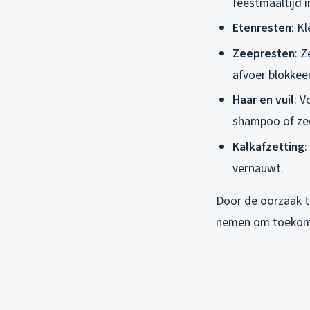
feestmaaltijd 
Etenresten
: K
Zeepresten
: 
afvoer blokkeer
Haar en vuil
: 
shampoo of ze
Kalkafzetting
:
vernauwt.
Door de oorzaak t
nemen om toekoms