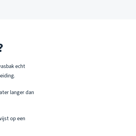
?
 wasbak echt
eiding.
ater langer dan
wijst op een