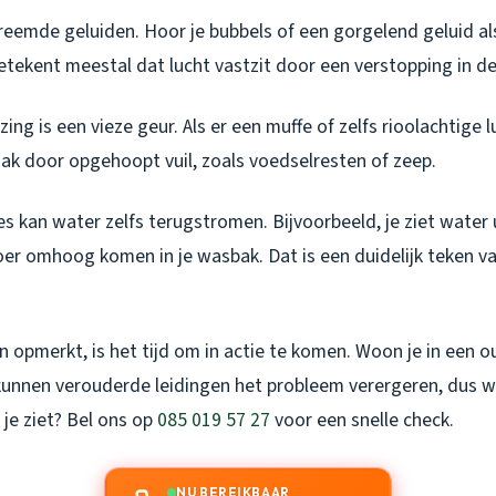
reemde geluiden. Hoor je bubbels of een gorgelend geluid al
tekent meestal dat lucht vastzit door een verstopping in de
ing is een vieze geur. Als er een muffe of zelfs rioolachtige l
ak door opgehoopt vuil, zoals voedselresten of zeep.
es kan water zelfs terugstromen. Bijvoorbeeld, je ziet water 
oer omhoog komen in je wasbak. Dat is een duidelijk teken v
en opmerkt, is het tijd om in actie te komen. Woon je in een o
unnen verouderde leidingen het probleem verergeren, dus we
 je ziet? Bel ons op
085 019 57 27
voor een snelle check.
NU BEREIKBAAR