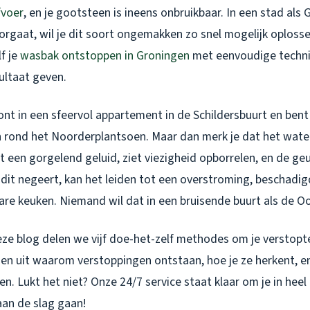
fvoer
, en je gootsteen is ineens onbruikbaar. In een stad als
oorgaat, wil je dit soort ongemakken zo snel mogelijk oplosse
lf je
wasbak ontstoppen in Groningen
met eenvoudige techni
ultaat geven.
oont in een sfeervol appartement in de Schildersbuurt en ben
n rond het Noorderplantsoen. Maar dan merk je dat het water
 een gorgelend geluid, ziet viezigheid opborrelen, en de geu
dit negeert, kan het leiden tot een overstroming, beschadig
are keuken. Niemand wil dat in een bruisende buurt als de O
eze blog delen we vijf doe-het-zelf methodes om je verstopt
en uit waarom verstoppingen ontstaan, hoe je ze herkent, e
. Lukt het niet? Onze 24/7 service staat klaar om je in heel
aan de slag gaan!