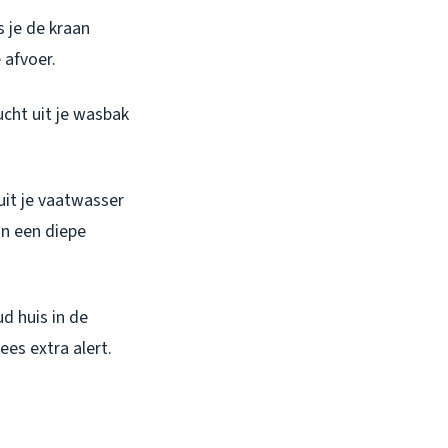
s je de kraan
 afvoer.
ucht uit je wasbak
uit je vaatwasser
an een diepe
ud huis in de
es extra alert.