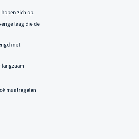
n hopen zich op.
erige laag die de
mengd met
er langzaam
 ook maatregelen