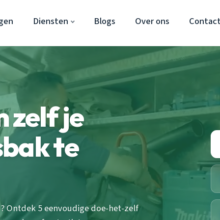
gen
Diensten
Blogs
Over ons
Contac
zelf je
sbak te
n? Ontdek 5 eenvoudige doe-het-zelf